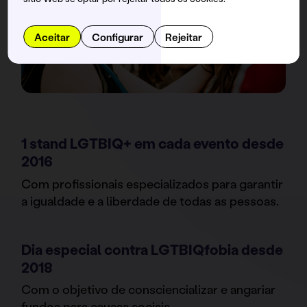
Aceitar
Configurar
Rejeitar
1 stand LGTBIQ+ em cada evento desde
2016
Com profissionais especializados para garantir
a igualdade e a liberdade de todas as pessoas.
Dia especial contra LGTBIQfobia desde
2018
Com o objetivo de consciencializar e angariar
fundos para causas sociais.