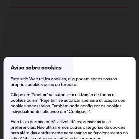
Aviso sobre cookies
Este sítio Web utiliza cookies, que podem ser os nossos
igualdade
próprios cookies ou os de terceiros.
Clique em "Aceitar" se autorizar a utilização de todos os
cookies ou em "Rejeitar" se autorizar apenas a utilização dos
No Brunch Electronik
não permitimos
cookies necessários. Também pode configurar os cookies
individualmente, clicando em "Configurar".
nenhum tipo de discriminação
baseada
em raça, sexo ou orientação sexual.
Esta faixa permanecerá visível até expressar as suas
preferências. Não utilizaremos outras categorias de cookies
para além das estritamente necessárias ao funcionamento do
sítio Web se optar por rejeitar todos os cookies.